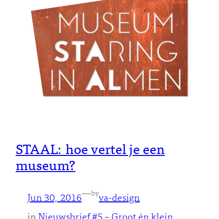
STAAL: hoe vertel je een
museum?
—
by
Jun 30, 2016
va-design
in
Nieuwsbrief #5 – Groot én klein