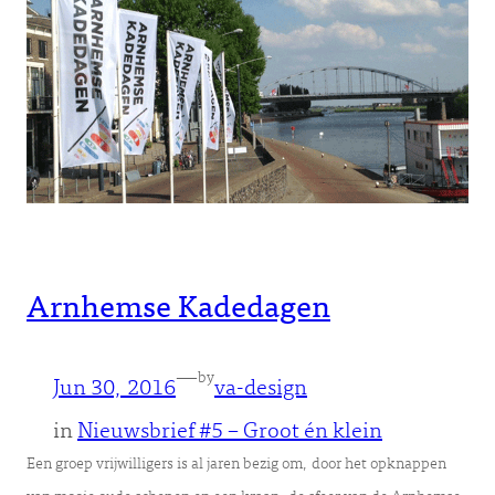
Arnhemse Kadedagen
—
by
Jun 30, 2016
va-design
in
Nieuwsbrief #5 – Groot én klein
Een groep vrijwilligers is al jaren bezig om, door het opknappen