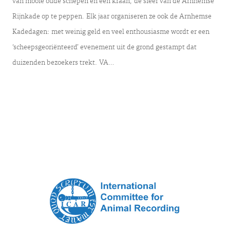
van mooie oude schepen en een kraan, de sfeer van de Arnhemse
Rijnkade op te peppen. Elk jaar organiseren ze ook de Arnhemse
Kadedagen: met weinig geld en veel enthousiasme wordt er een
‘scheepsgeoriënteerd’ evenement uit de grond gestampt dat
duizenden bezoekers trekt. VA…