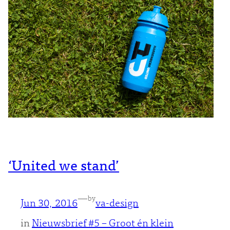
‘United we stand’
—
by
Jun 30, 2016
va-design
in
Nieuwsbrief #5 – Groot én klein