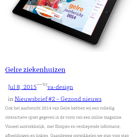
Gelre ziekenhuizen
—
by
Jul 8, 2015
va-design
in
Nieuwsbrief #2 – Gezond nieuws
Ook het jaarbericht 2014 van Gelre hebben wij een volledig
interactieve opzet gegeven in de vorm van een online magazine.
Visueel aantrekkelijk, met filmpjes en verdiepende informatie,
afbeeldingen en linkjes. Gaandeweg ontwikkelen we stap voor stap