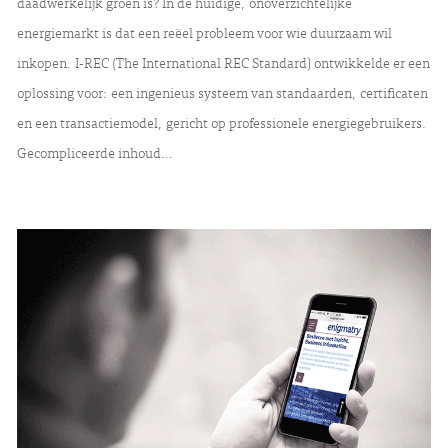
daadwerkelijk groen is? In de huidige, onoverzichtelijke
energiemarkt is dat een reëel probleem voor wie duurzaam wil
inkopen. I-REC (The International REC Standard) ontwikkelde er een
oplossing voor: een ingenieus systeem van standaarden, certificaten
en een transactiemodel, gericht op professionele energiegebruikers.
Gecompliceerde inhoud…