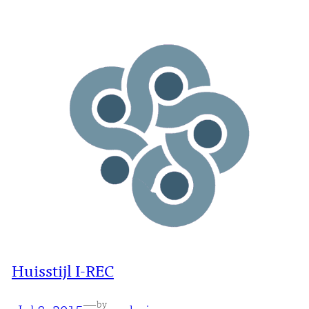
Huisstijl I-REC
—
by