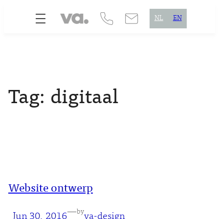
Skip
NL
EN
to
content
Tag:
digitaal
Website ontwerp
—
by
Jun 30, 2016
va-design