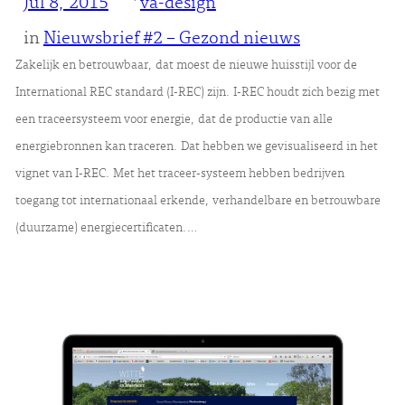
Jul 8, 2015
va-design
in
Nieuwsbrief #2 – Gezond nieuws
Zakelijk en betrouwbaar, dat moest de nieuwe huisstijl voor de
International REC standard (I-REC) zijn. I-REC houdt zich bezig met
een traceersysteem voor energie, dat de productie van alle
energiebronnen kan traceren. Dat hebben we gevisualiseerd in het
vignet van I-REC. Met het traceer-systeem hebben bedrijven
toegang tot internationaal erkende, verhandelbare en betrouwbare
(duurzame) energiecertificaten.…