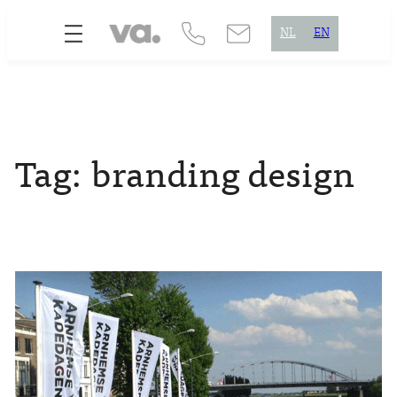
Skip
NL
EN
to
content
Tag:
branding design