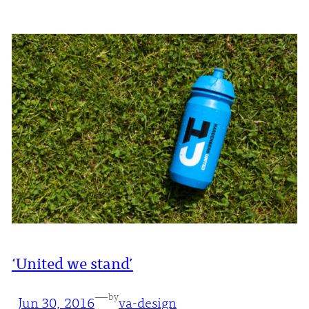
‘United we stand’
—
by
Jun 30, 2016
va-design