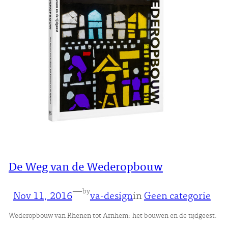
De Weg van de Wederopbouw
—
by
Nov 11, 2016
va-design
in
Geen categorie
Wederopbouw van Rhenen tot Arnhem: het bouwen en de tijdgeest.