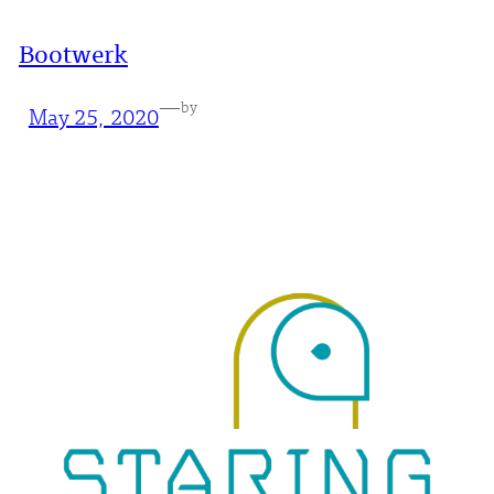
Bootwerk
—
by
May 25, 2020