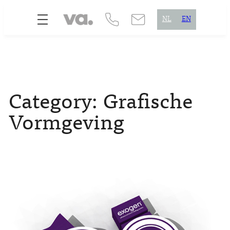
Skip
NL
EN
to
content
Category:
Grafische
Vormgeving