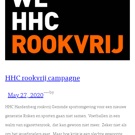
HHC rookvrij campagne
—
by
May 27, 2020
HHC Hardenberg rookvrij Gezonde sportomgeving voor een nieuwe
generatie Roken en sporten gaan niet samen. Voetballen in een
walm van sigarettenrook, dat kan gewoon niet meer. Zeker niet als
om het jeugdspelers gaat. Maar hoe krijg je een slechte gewoonte