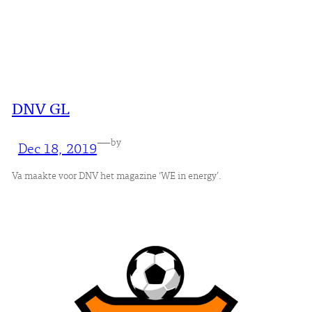
DNV GL
—
by
Dec 18, 2019
Va maakte voor DNV het magazine ‘WE in energy’.