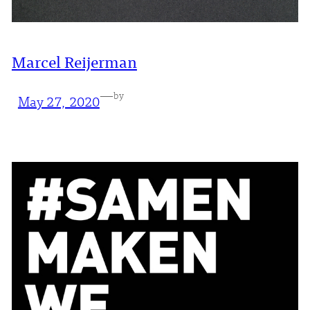
Marcel Reijerman
—
by
May 27, 2020